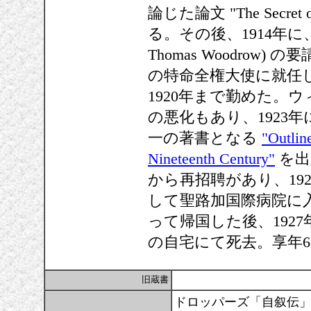
論じた論文 "The Secret o
る。その後、1914年に、
Thomas Woodro
の特命全権大使に就任
1920年まで勤めた。
の悪化もあり、1923
一の著書となる
"Outlin
Nineteenth Century"
を出
から再招聘があり、19
して聖路加国際病院に
って帰国した後、192
の自宅にて死去。享年6
旧蔵書
ドロッパーズ「自叙伝」(慶応