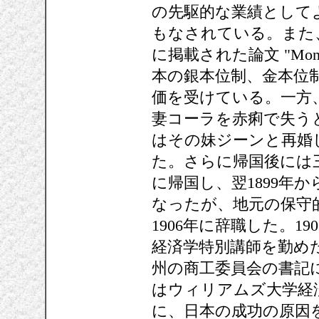
の先駆的な業績として
もなされている。また、"Quarte
に掲載された論文 "Monetar
本の銀本位制、金本位
価を受けている。一方、
妻コーラを赤痢で失う
はその妹ジーンと再婚し
た。さらに帰国後には三
に帰国し、翌1899年
なったが、地元の保守
1906年に辞職した。1
経済学特別講師を勤め
州の商工委員会の書記に
はウィリアムズ大学経
に、日本の成功の原因