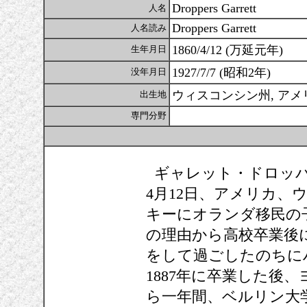
Droppers Garrett
人名
Droppers Garrett
人名読み
1860/4/12 (万延元年)
生年月日
1927/7/7 (昭和2年)
没年月日
ウィスコンシン州, アメ
出生地
専門分野
ギャレット・ドロッパーズ(Dr
4月12日、アメリカ、
キーにオランダ移民の
の理由から高校卒業後
をして過ごしたのちに
1887年に卒業した後、
ら一年間、ベルリン大学でシ